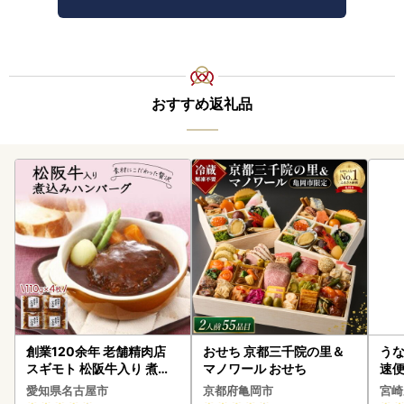
おすすめ返礼品
創業120余年 老舗精肉店
おせち 京都三千院の里＆
うな
スギモト 松阪牛入り 煮込
マノワール おせち
速便
み ハンバーグ 110g×4枚
g以
愛知県名古屋市
京都府亀岡市
宮崎
惣菜 お取り寄せ グルメ ハ