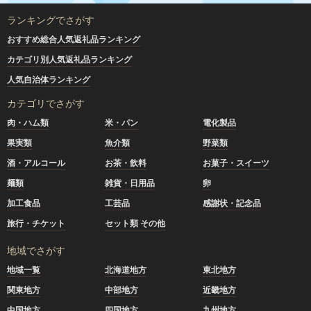
ランキングでさがす
おすすめ総合人気返礼品ランキング
カテゴリ別人気返礼品ランキング
人気自治体ランキング
カテゴリでさがす
肉・ハム類
米・パン
電化製品
果実類
魚介類
野菜類
酒・アルコール
お茶・飲料
お菓子・スイーツ
麺類
雑貨・日用品
卵
加工食品
工芸品
感謝状・記念品
旅行・チケット
セット類 その他
地域でさがす
地域一覧
北海道地方
東北地方
関東地方
中部地方
近畿地方
中国地方
四国地方
九州地方