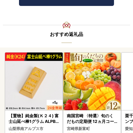
おすすめ返礼品
【置物】純金製(Ｋ２４) 富
南国宮崎 〈特選〉旬のく
栗千
士山延べ棒1グラム ALPBK
だもの定期便 12ヵ月コー
ンブ
180
ス【F84-25】
デザ
山梨県南アルプス市
宮崎県新富町
愛知