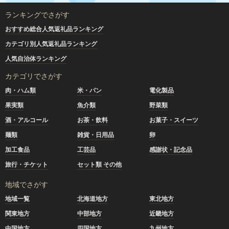
ランキングでさがす
おすすめ総合人気返礼品ランキング
カテゴリ別人気返礼品ランキング
人気自治体ランキング
カテゴリでさがす
肉・ハム類
米・パン
電化製品
果実類
魚介類
野菜類
酒・アルコール
お茶・飲料
お菓子・スイーツ
麺類
雑貨・日用品
卵
加工食品
工芸品
感謝状・記念品
旅行・チケット
セット類 その他
地域でさがす
地域一覧
北海道地方
東北地方
関東地方
中部地方
近畿地方
中国地方
四国地方
九州地方