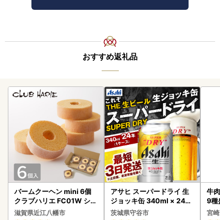
おすすめ返礼品
バームクーヘン mini 6個
アサヒ スーパードライ 生
牛肉
クラブハリエ FC01W シェ
ジョッキ缶 340ml × 24本
9種
アボックス バウムクーヘ
(1ケース) ＜茨城工場＞ 缶
-0
滋賀県近江八幡市
茨城県守谷市
宮崎
ン
ビール お酒 Asahi 守谷市
シ!