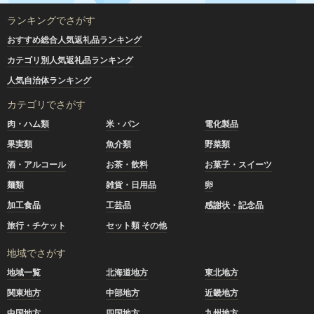
ランキングでさがす
おすすめ総合人気返礼品ランキング
カテゴリ別人気返礼品ランキング
人気自治体ランキング
カテゴリでさがす
肉・ハム類
米・パン
電化製品
果実類
魚介類
野菜類
酒・アルコール
お茶・飲料
お菓子・スイーツ
麺類
雑貨・日用品
卵
加工食品
工芸品
感謝状・記念品
旅行・チケット
セット類 その他
地域でさがす
地域一覧
北海道地方
東北地方
関東地方
中部地方
近畿地方
中国地方
四国地方
九州地方