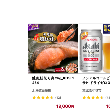
鮭 紅鮭 切り身 2kg_I019-1
ノンアルコールビ
454
サヒ ドライゼロ 35
本 ノンアル ビール 
北海道白糠町
茨城県守谷市
守谷市
(12)
(4
19,000
1