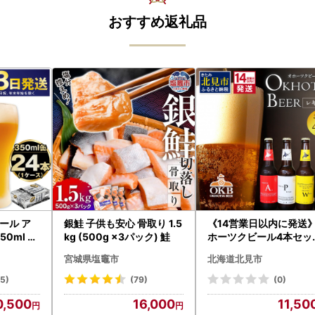
おすすめ返礼品
ール ア
銀鮭 子供も安心 骨取り 1.5
《14営業日以内に発送
0ml 24
kg (500g ×3パック) 鮭
ホーツクビール4本セッ
asashi
( 飲料 飲み物 お酒 ビー
宮城県塩竈市
北海道北見市
クラフトビール 瓶ビー
贈答 ギフト 贈り物 お
15)
(79)
(0)
御中元 お歳暮 御歳暮 お
0,500
16,000
11,50
い プレゼント モルトビ