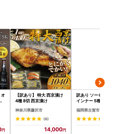
》オ
【訳あり】 特大 西京漬け
訳あり ソーセージ福袋 ウ
ト
4種 8切 西京漬け
インナー 5種セット 合計4.
ル
5kg ソーセージ
神奈川県藤沢市
福岡県古賀市
ル
中元
(8)
(8)
祝
0
14,000
20,000
ー