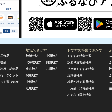
地域でさがす
おすすめ特集でさがす
加工食品
地域一覧
中国地方
おすすめ特集一覧
ふ
工芸品
北海道地方
四国地方
訳あり返礼品特集
ふ
感謝状・記念品
東北地方
九州地方
担当者おすすめ特集
控
旅行・チケット
関東地方
定期便特集
ふ
セット類 その他
中部地方
地元が誇る家電特集
ふ
近畿地方
日用品・消耗品特集
住
ふるなび限定特集