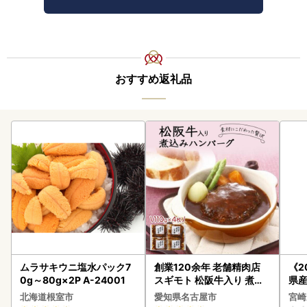
おすすめ返礼品
ムラサキウニ塩水パック7
創業120余年 老舗精肉店
《2
0g～80g×2P A-24001
スギモト 松阪牛入り 煮込
県産
み ハンバーグ 110g×4枚
セッ
北海道根室市
愛知県名古屋市
宮崎
惣菜 お取り寄せ グルメ ハ