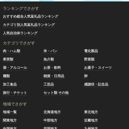
ランキングでさがす
おすすめ総合人気返礼品ランキング
カテゴリ別人気返礼品ランキング
人気自治体ランキング
カテゴリでさがす
肉・ハム類
米・パン
電化製品
果実類
魚介類
野菜類
酒・アルコール
お茶・飲料
お菓子・スイーツ
麺類
雑貨・日用品
卵
加工食品
工芸品
感謝状・記念品
旅行・チケット
セット類 その他
地域でさがす
地域一覧
北海道地方
東北地方
関東地方
中部地方
近畿地方
中国地方
四国地方
九州地方