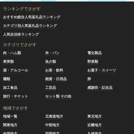
ランキングでさがす
おすすめ総合人気返礼品ランキング
カテゴリ別人気返礼品ランキング
人気自治体ランキング
カテゴリでさがす
肉・ハム類
米・パン
電化製品
果実類
魚介類
野菜類
酒・アルコール
お茶・飲料
お菓子・スイーツ
麺類
雑貨・日用品
卵
加工食品
工芸品
感謝状・記念品
旅行・チケット
セット類 その他
地域でさがす
地域一覧
北海道地方
東北地方
関東地方
中部地方
近畿地方
中国地方
四国地方
九州地方