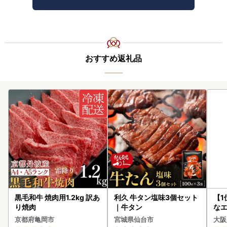
おすすめ返礼品
黒毛和牛 焼肉用1.2kg 訳あ
利久 牛タン塩味3個セット
【1
り焼肉
｜牛タン
なエ
京都府亀岡市
宮城県仙台市
大阪