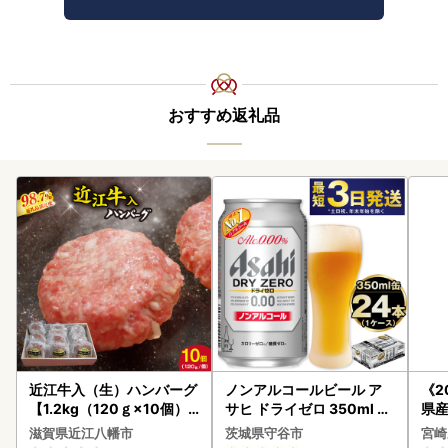
おすすめ返礼品
近江牛入（生）ハンバーグ
ノンアルコールビール ア
《2
【1.2kg（120ｇ×10個）
サヒ ドライゼロ 350ml 24
県産
】【AG09W】
本 ノンアル ビール asashi
セッ
滋賀県近江八幡市
茨城県守谷市
宮崎
守谷市