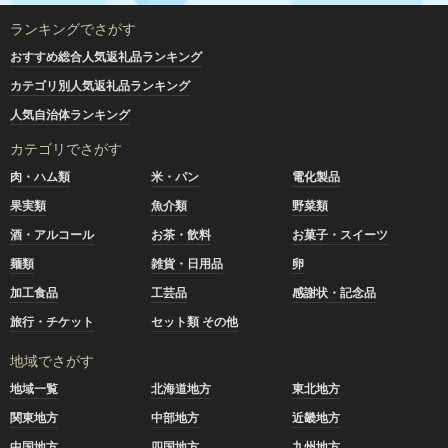
ランキングでさがす
おすすめ総合人気返礼品ランキング
カテゴリ別人気返礼品ランキング
人気自治体ランキング
カテゴリでさがす
肉・ハム類
米・パン
電化製品
果実類
魚介類
野菜類
酒・アルコール
お茶・飲料
お菓子・スイーツ
麺類
雑貨・日用品
卵
加工食品
工芸品
感謝状・記念品
旅行・チケット
セット類 その他
地域でさがす
地域一覧
北海道地方
東北地方
関東地方
中部地方
近畿地方
中国地方
四国地方
九州地方