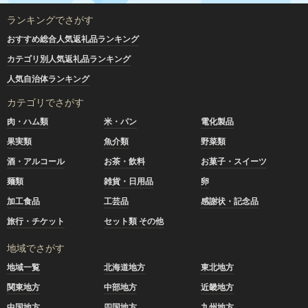
ランキングでさがす
おすすめ総合人気返礼品ランキング
カテゴリ別人気返礼品ランキング
人気自治体ランキング
カテゴリでさがす
肉・ハム類
米・パン
電化製品
果実類
魚介類
野菜類
酒・アルコール
お茶・飲料
お菓子・スイーツ
麺類
雑貨・日用品
卵
加工食品
工芸品
感謝状・記念品
旅行・チケット
セット類 その他
地域でさがす
地域一覧
北海道地方
東北地方
関東地方
中部地方
近畿地方
中国地方
四国地方
九州地方