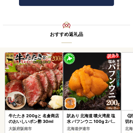
おすすめ返礼品
牛たたき 200gと 名倉商店
訳あり 北海道 噴火湾産 塩
《
のおいしいポン酢 30ml
水 バフンウニ 100g 2パッ
切れ
ク 計200g 《アフター保証
0g 
大阪府阪南市
北海道伊達市
北海
付き》うに ウニ 雲丹 海鮮