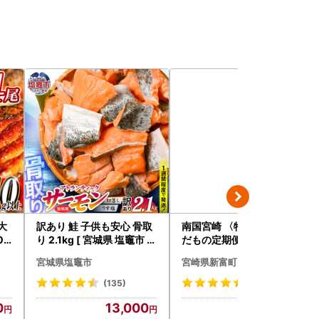
大
訳あり 鮭 子供も安心 骨取
南国宮崎 〈特選〉旬のく
0g
り 2.1kg [ 宮城県 塩竈市 ]
だもの定期便 12ヵ月コー
鮭
ス【F84-25】
宮城県塩竈市
宮崎県新富町
(135)
(9)
0
13,000
261,000