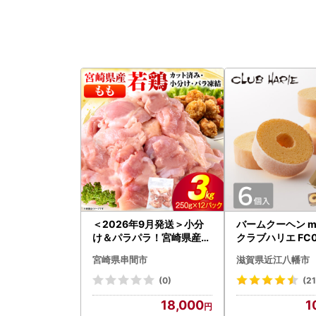
＜2026年9月発送＞小分
バームクーヘン mi
け＆パラパラ！宮崎県産鶏
クラブハリエ FC0
ももカット合計3kg_K043
アボックス バウ
宮崎県串間市
滋賀県近江八幡市
-009-2609
ン
(0)
(2
18,000
1