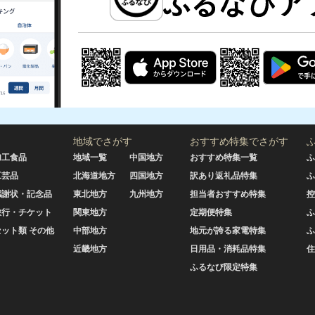
地域でさがす
おすすめ特集でさがす
加工食品
地域一覧
中国地方
おすすめ特集一覧
ふ
工芸品
北海道地方
四国地方
訳あり返礼品特集
ふ
感謝状・記念品
東北地方
九州地方
担当者おすすめ特集
控
旅行・チケット
関東地方
定期便特集
ふ
セット類 その他
中部地方
地元が誇る家電特集
ふ
近畿地方
日用品・消耗品特集
住
ふるなび限定特集