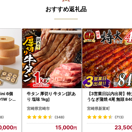
おすすめ返礼品
ni 6個
牛タン 厚切り 牛タン[訳あ
【3営業日以内出荷】特
1W シェ
り 塩味 1kg]
うなぎ蒲焼 4尾 無頭 84
ムクーヘ
以上 C388-840-3D
宮崎県宮崎市
宮崎県新富町
18)
(348)
(713)
0,000
15,000
23,50