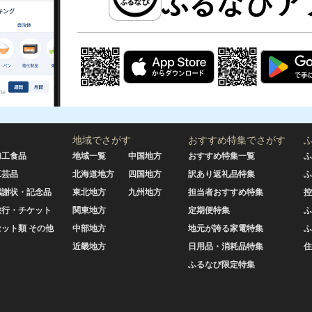
地域でさがす
おすすめ特集でさがす
加工食品
地域一覧
中国地方
おすすめ特集一覧
ふ
工芸品
北海道地方
四国地方
訳あり返礼品特集
ふ
感謝状・記念品
東北地方
九州地方
担当者おすすめ特集
控
旅行・チケット
関東地方
定期便特集
ふ
セット類 その他
中部地方
地元が誇る家電特集
ふ
近畿地方
日用品・消耗品特集
住
ふるなび限定特集