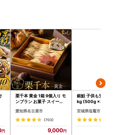
け
栗千本 黄金 1箱 9個入り モ
銀鮭 子供も安心 骨取り 1.5
ンブラン お菓子 スイーツ
kg (500g ×3パック) 鮭
デザート モンブラン 人気
愛知県名古屋市
宮城県塩竈市
(703)
(79)
0
9,000
16,000