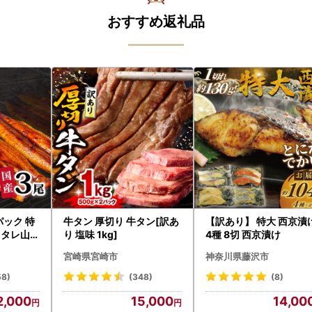
おすすめ返礼品
パック 特
牛タン 厚切り 牛タン[訳あ
【訳あり】 特大 西京漬
g タレ山椒
り 塩味 1kg]
4種 8切 西京漬け
まぶし 訳
宮崎県宮崎市
神奈川県藤沢市
鰻 個包装
分け 八千
58)
(348)
(8)
2,000
15,000
14,00