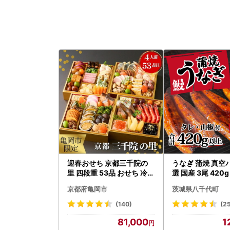
迎春おせち 京都三千院の
うなぎ 蒲焼 真空
里 四段重 53品 おせち 冷蔵
選 国産 3尾 420
2027 先行予約
付き うな重 ひつ
京都府亀岡市
茨城県八千代町
あり 茨城 ウナギ 
人気 美味しい 小
(140)
(2
代町
81,000
1