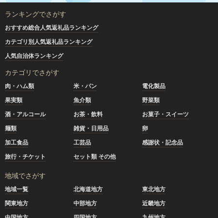
ランキングでさがす
おすすめ総合人気返礼品ランキング
カテゴリ別人気返礼品ランキング
人気自治体ランキング
カテゴリでさがす
肉・ハム類
米・パン
電化製品
果実類
魚介類
野菜類
酒・アルコール
お茶・飲料
お菓子・スイーツ
麺類
雑貨・日用品
卵
加工食品
工芸品
感謝状・記念品
旅行・チケット
セット類 その他
地域でさがす
地域一覧
北海道地方
東北地方
関東地方
中部地方
近畿地方
中国地方
四国地方
九州地方