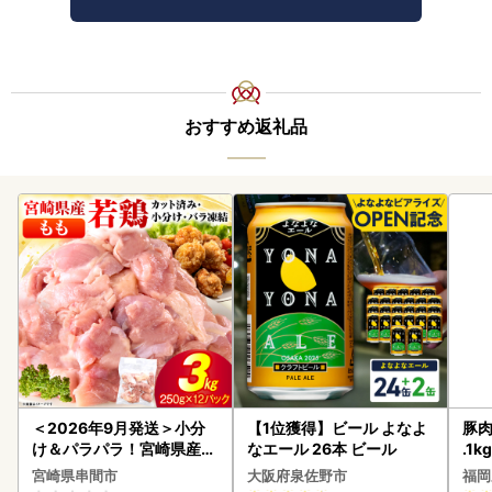
おすすめ返礼品
＜2026年9月発送＞小分
【1位獲得】ビール よなよ
豚肉
け＆パラパラ！宮崎県産鶏
なエール 26本 ビール
.1k
ももカット合計3kg_K043
宮崎県串間市
大阪府泉佐野市
福岡
-009-2609