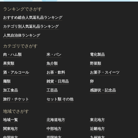
ランキングでさがす
おすすめ総合人気返礼品ランキング
カテゴリ別人気返礼品ランキング
人気自治体ランキング
カテゴリでさがす
肉・ハム類
米・パン
電化製品
果実類
魚介類
野菜類
酒・アルコール
お茶・飲料
お菓子・スイーツ
麺類
雑貨・日用品
卵
加工食品
工芸品
感謝状・記念品
旅行・チケット
セット類 その他
地域でさがす
地域一覧
北海道地方
東北地方
関東地方
中部地方
近畿地方
中国地方
四国地方
九州地方