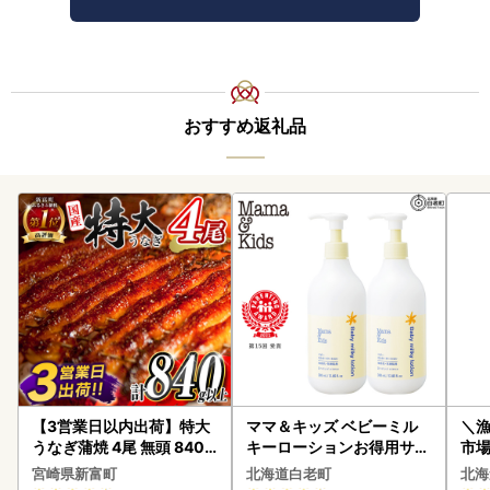
おすすめ返礼品
【3営業日以内出荷】特大
ママ＆キッズ ベビーミル
＼
うなぎ蒲焼 4尾 無頭 840g
キーローションお得用サイ
市場
以上 C388-840-3D
ズ 380ml 2本セット CH21
貝柱
宮崎県新富町
北海道白老町
北海
0