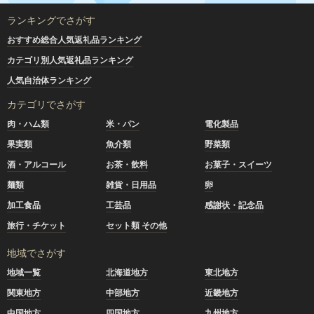
ランキングでさがす
おすすめ総合人気返礼品ランキング
カテゴリ別人気返礼品ランキング
人気自治体ランキング
カテゴリでさがす
肉・ハム類
米・パン
電化製品
果実類
魚介類
野菜類
酒・アルコール
お茶・飲料
お菓子・スイーツ
麺類
雑貨・日用品
卵
加工食品
工芸品
感謝状・記念品
旅行・チケット
セット類 その他
地域でさがす
地域一覧
北海道地方
東北地方
関東地方
中部地方
近畿地方
中国地方
四国地方
九州地方