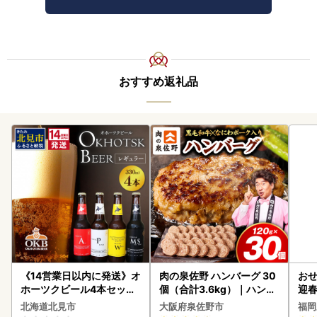
おすすめ返礼品
《14営業日以内に発送》オ
肉の泉佐野 ハンバーグ 30
おせ
ホーツクビール4本セット
個（合計3.6kg）｜ハンバ
迎
( 飲料 飲み物 お酒 ビール
ーグ 訳あり 黒毛和牛×なに
北海道北見市
大阪府泉佐野市
福岡
クラフトビール 瓶ビール
わポーク