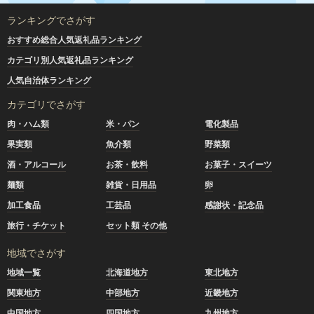
ランキングでさがす
おすすめ総合人気返礼品ランキング
カテゴリ別人気返礼品ランキング
人気自治体ランキング
カテゴリでさがす
肉・ハム類
米・パン
電化製品
果実類
魚介類
野菜類
酒・アルコール
お茶・飲料
お菓子・スイーツ
麺類
雑貨・日用品
卵
加工食品
工芸品
感謝状・記念品
旅行・チケット
セット類 その他
地域でさがす
地域一覧
北海道地方
東北地方
関東地方
中部地方
近畿地方
中国地方
四国地方
九州地方