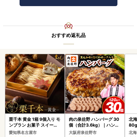
おすすめ返礼品
栗千本 黄金 1箱 9個入り モ
肉の泉佐野 ハンバーグ 30
北海
ンブラン お菓子 スイーツ
個（合計3.6kg）｜ハンバ
80
デザート モンブラン 人気
ーグ 訳あり 黒毛和牛×なに
クラ
愛知県名古屋市
大阪府泉佐野市
北海
わポーク
くら