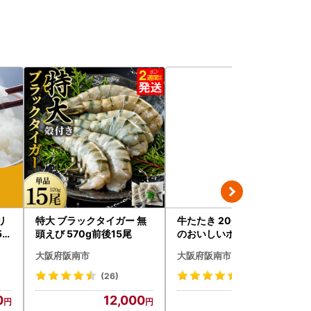
リ
特大 ブラックタイガー 無
牛たたき 200gと 名倉商店
5k
頭えび 570g前後15尾
のおいしいポン酢 30ml
千代
大阪府阪南市
大阪府阪南市
(26)
(18)
0
12,000
13,000