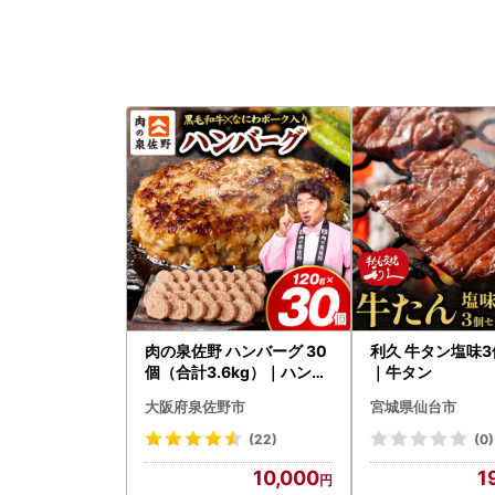
肉の泉佐野 ハンバーグ 30
利久 牛タン塩味
個（合計3.6kg）｜ハンバ
｜牛タン
ーグ 訳あり 黒毛和牛×なに
大阪府泉佐野市
宮城県仙台市
わポーク
(22)
(0)
10,000
1