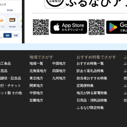
地域でさがす
おすすめ特集でさがす
加工食品
地域一覧
中国地方
おすすめ特集一覧
ふ
工芸品
北海道地方
四国地方
訳あり返礼品特集
ふ
感謝状・記念品
東北地方
九州地方
担当者おすすめ特集
控
旅行・チケット
関東地方
定期便特集
ふ
セット類 その他
中部地方
地元が誇る家電特集
ふ
近畿地方
日用品・消耗品特集
住
ふるなび限定特集