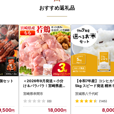
おすすめ返礼品
3個セット
＜2026年9月発送＞小分
【令和7年産】コシヒカ
け＆パラパラ！宮崎県産鶏
5kg スピード発送 精米 
ももカット合計3kg_K043
g x 1袋 白米 茨城県 八
宮崎県串間市
茨城県八千代町
-009-2609
町
(0)
(145)
9,500
18,000
8,00