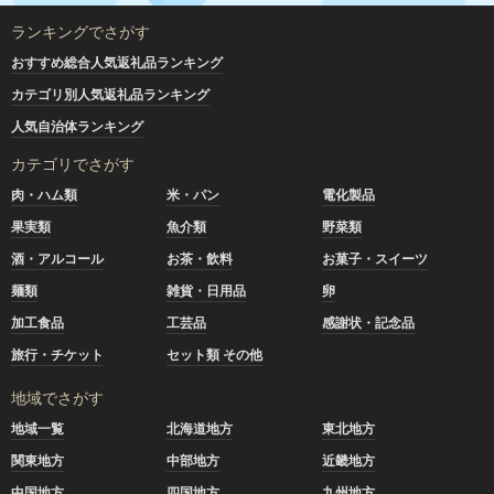
ランキングでさがす
おすすめ総合人気返礼品ランキング
カテゴリ別人気返礼品ランキング
人気自治体ランキング
カテゴリでさがす
肉・ハム類
米・パン
電化製品
果実類
魚介類
野菜類
酒・アルコール
お茶・飲料
お菓子・スイーツ
麺類
雑貨・日用品
卵
加工食品
工芸品
感謝状・記念品
旅行・チケット
セット類 その他
地域でさがす
地域一覧
北海道地方
東北地方
関東地方
中部地方
近畿地方
中国地方
四国地方
九州地方