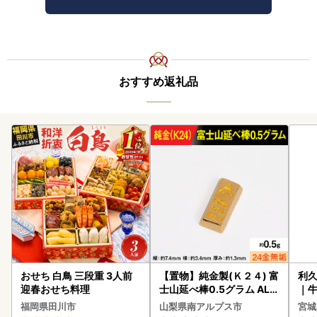
おすすめ返礼品
おせち 白鳥 三段重 3人前
【置物】純金製(Ｋ２４) 富
利久
迎春おせち料理
士山延べ棒0.5グラム ALP
｜
BK181
福岡県田川市
山梨県南アルプス市
宮城