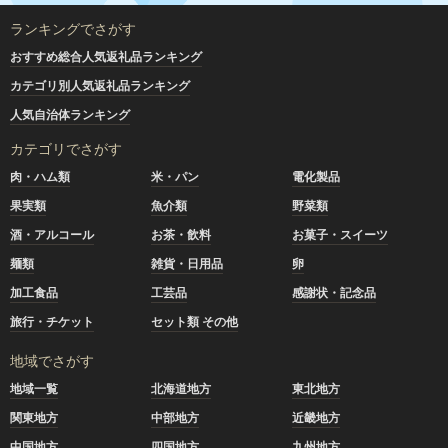
ランキングでさがす
おすすめ総合人気返礼品ランキング
カテゴリ別人気返礼品ランキング
人気自治体ランキング
カテゴリでさがす
肉・ハム類
米・パン
電化製品
果実類
魚介類
野菜類
酒・アルコール
お茶・飲料
お菓子・スイーツ
麺類
雑貨・日用品
卵
加工食品
工芸品
感謝状・記念品
旅行・チケット
セット類 その他
地域でさがす
地域一覧
北海道地方
東北地方
関東地方
中部地方
近畿地方
中国地方
四国地方
九州地方