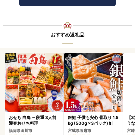
おすすめ返礼品
おせち 白鳥 三段重 3人前
銀鮭 子供も安心 骨取り 1.5
【
迎春おせち料理
kg (500g ×3パック) 鮭
うな
以上
福岡県田川市
宮城県塩竈市
宮崎