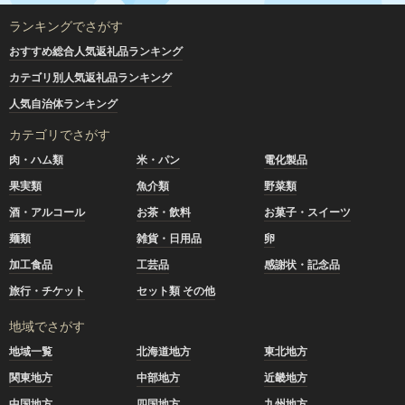
ランキングでさがす
おすすめ総合人気返礼品ランキング
カテゴリ別人気返礼品ランキング
人気自治体ランキング
カテゴリでさがす
肉・ハム類
米・パン
電化製品
果実類
魚介類
野菜類
酒・アルコール
お茶・飲料
お菓子・スイーツ
麺類
雑貨・日用品
卵
加工食品
工芸品
感謝状・記念品
旅行・チケット
セット類 その他
地域でさがす
地域一覧
北海道地方
東北地方
関東地方
中部地方
近畿地方
中国地方
四国地方
九州地方