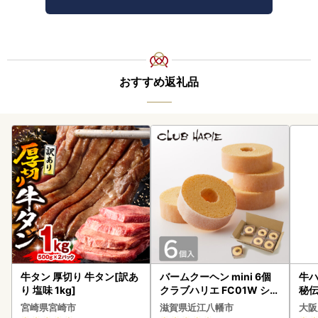
おすすめ返礼品
牛タン 厚切り 牛タン[訳あ
バームクーヘン mini 6個
牛ハ
り 塩味 1kg]
クラブハリエ FC01W シェ
秘伝
アボックス バウムクーヘ
焼肉
宮崎県宮崎市
滋賀県近江八幡市
大阪
ン