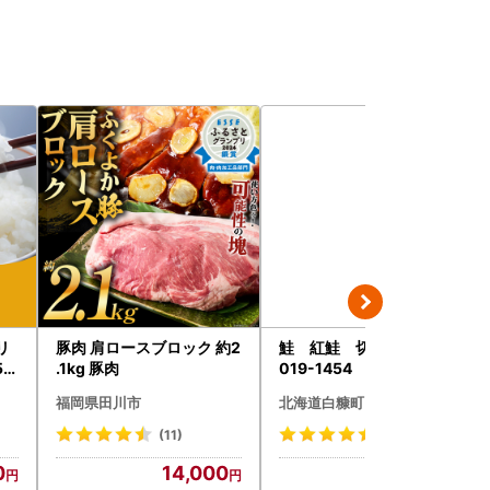
リ
豚肉 肩ロースブロック 約2
鮭 紅鮭 切り身 2kg_I
5k
.1kg 豚肉
019-1454
千代
福岡県田川市
北海道白糠町
(11)
(12)
0
14,000
19,000