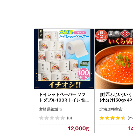
トイレットペーパー ソフ
[鮭匠ふじい]い
トダブル 100R トイレ 快
(小分け)50g×4P 
速〔12-I5-TP100-R〕
5
宮崎県都城市
北海道根室市
(0)
(2
12,000
1