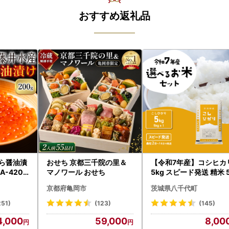
おすすめ返礼品
くら醤油漬
おせち 京都三千院の里＆
【令和7年産】コシヒカ
A-4209
マノワール おせち
5kg スピード発送 精米 
g x 1袋 白米 茨城県 八
京都府亀岡市
茨城県八千代町
町
251)
(123)
(145)
4,000
59,000
8,00