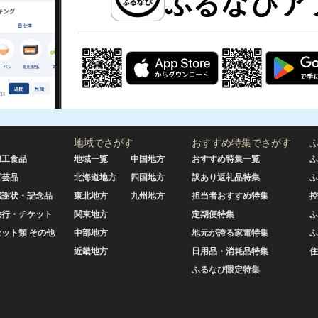
地域でさがす
おすすめ特集でさがす
加工食品
地域一覧
中国地方
おすすめ特集一覧
ふ
工芸品
北海道地方
四国地方
訳あり返礼品特集
ふ
感謝状・記念品
東北地方
九州地方
担当者おすすめ特集
控
旅行・チケット
関東地方
定期便特集
ふ
セット類 その他
中部地方
地元が誇る家電特集
ふ
近畿地方
日用品・消耗品特集
住
ふるなび限定特集