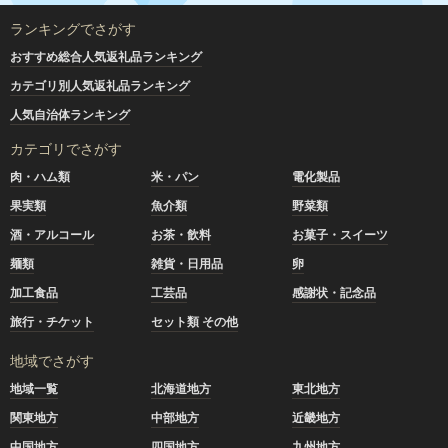
ランキングでさがす
おすすめ総合人気返礼品ランキング
カテゴリ別人気返礼品ランキング
人気自治体ランキング
カテゴリでさがす
肉・ハム類
米・パン
電化製品
果実類
魚介類
野菜類
酒・アルコール
お茶・飲料
お菓子・スイーツ
麺類
雑貨・日用品
卵
加工食品
工芸品
感謝状・記念品
旅行・チケット
セット類 その他
地域でさがす
地域一覧
北海道地方
東北地方
関東地方
中部地方
近畿地方
中国地方
四国地方
九州地方