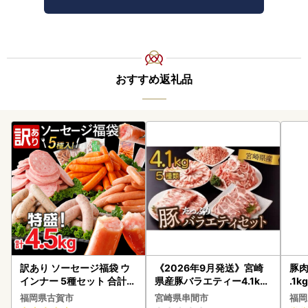
おすすめ返礼品
訳あり ソーセージ福袋 ウ
《2026年9月発送》宮崎
豚肉
インナー 5種セット 合計4.
県産豚バラエティー4.1kg
.1k
5kg ソーセージ
セット_K033-057-2609
福岡県古賀市
宮崎県串間市
福岡