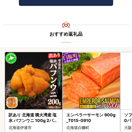
おすすめ返礼品
訳あり 北海道 噴火湾産 塩
エンペラーサーモン 900g
ソフ
水 バフンウニ 100g 2パッ
_T015-0910
0パ
ク 計200g 《アフター保証
北海道伊達市
北海道白糠町
大阪
付き》うに ウニ 雲丹 海鮮