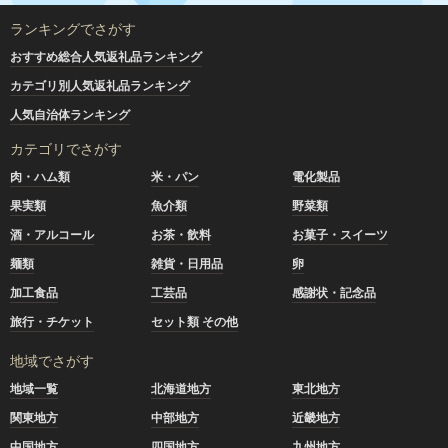
ランキングでさがす
おすすめ総合人気返礼品ランキング
カテゴリ別人気返礼品ランキング
人気自治体ランキング
カテゴリでさがす
肉・ハム類
米・パン
電化製品
果実類
魚介類
野菜類
酒・アルコール
お茶・飲料
お菓子・スイーツ
麺類
雑貨・日用品
卵
加工食品
工芸品
感謝状・記念品
旅行・チケット
セット類 その他
地域でさがす
地域一覧
北海道地方
東北地方
関東地方
中部地方
近畿地方
中国地方
四国地方
九州地方