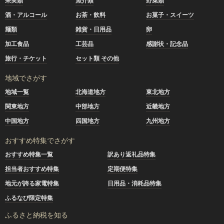
果実類
魚介類
野菜類
酒・アルコール
お茶・飲料
お菓子・スイーツ
麺類
雑貨・日用品
卵
加工食品
工芸品
感謝状・記念品
旅行・チケット
セット類 その他
地域でさがす
地域一覧
北海道地方
東北地方
関東地方
中部地方
近畿地方
中国地方
四国地方
九州地方
おすすめ特集でさがす
おすすめ特集一覧
訳あり返礼品特集
担当者おすすめ特集
定期便特集
地元が誇る家電特集
日用品・消耗品特集
ふるなび限定特集
ふるさと納税を知る