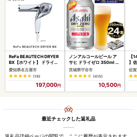
ReFa BEAUTECH DRYER
ノンアルコールビール ア
【1
BX【ホワイト】 ドライヤ
サヒ ドライゼロ 350ml 24
】佐
ー 美容 家電 ドライヤー リ
本 ノンアル ビール asashi
2個 
愛知県名古屋市
茨城県守谷市
佐賀
ファ
守谷市
083
(19)
(415)
197,000
10,500
最近チェックした返礼品
返礼品詳細ページの閲覧で、ここに履歴が表示されます。