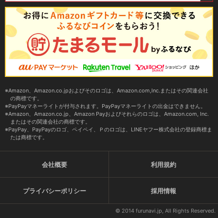
Amazon、Amazon.co.jpおよびそのロゴは、Amazon.com,Inc.またはその関連会社
の商標です。
PayPayマネーライトが付与されます。PayPayマネーライトの出金はできません。
Amazon、Amazon.co.jp、Amazon Payおよびそれらのロゴは、Amazon.com, Inc.
またはその関連会社の商標です。
PayPay、PayPayのロゴ、ペイペイ、Ｐのロゴは、LINEヤフー株式会社の登録商標ま
たは商標です。
会社概要
利用規約
プライバシーポリシー
採用情報
© 2014 furunavi.jp, All Rights Reserved.