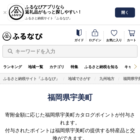
ふるなびアプリなら
返礼品がもっと探しやすい！
開く
ふるさと納税サイト「ふるなび」
ガイド
ログイン
お気に入り
カート
キーワードを入力
ランキング
地域一覧
カテゴリ
特集
ふるさと納税を知る
キャンペ
ふるさと納税サイト「ふるなび」
地域でさがす
九州地方
福岡県宇
福岡県宇美町
寄附金額に応じた福岡県宇美町カタログポイントが付与さ
れます。
付与されたポイントは福岡県宇美町の提供する特産品と交
換ができます。