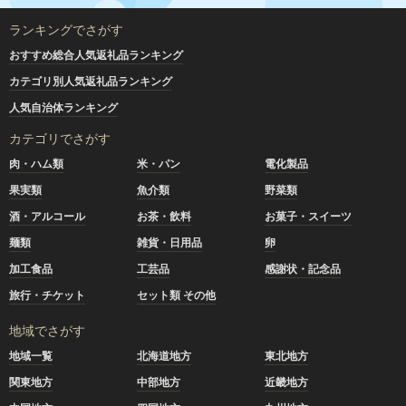
ランキングでさがす
おすすめ総合人気返礼品ランキング
カテゴリ別人気返礼品ランキング
人気自治体ランキング
カテゴリでさがす
肉・ハム類
米・パン
電化製品
果実類
魚介類
野菜類
酒・アルコール
お茶・飲料
お菓子・スイーツ
麺類
雑貨・日用品
卵
加工食品
工芸品
感謝状・記念品
旅行・チケット
セット類 その他
地域でさがす
地域一覧
北海道地方
東北地方
関東地方
中部地方
近畿地方