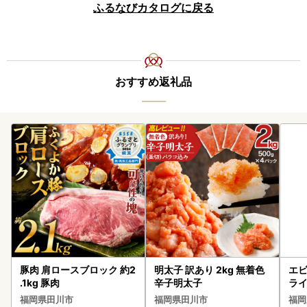
ふるなびカタログに戻る
おすすめ返礼品
豚肉 肩ロースブロック 約2
明太子 訳あり 2kg 無着色
エビ
.1kg 豚肉
辛子明太子
ラ
福岡県田川市
福岡県田川市
福岡