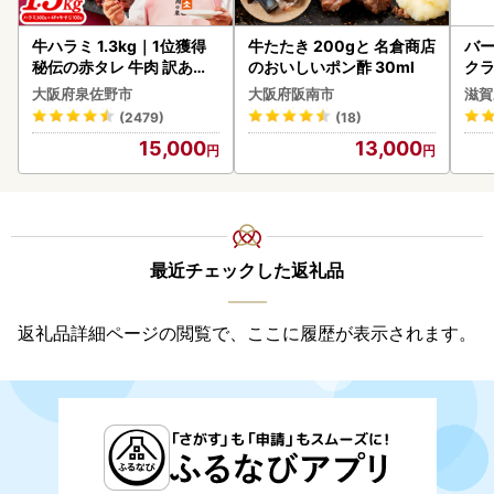
牛ハラミ 1.3kg｜1位獲得
牛たたき 200gと 名倉商店
バー
秘伝の赤タレ 牛肉 訳あり
のおいしいポン酢 30ml
クラ
焼肉 BBQ
アボ
大阪府泉佐野市
大阪府阪南市
滋賀
ン
(2479)
(18)
15,000
13,000
最近チェックした返礼品
返礼品詳細ページの閲覧で、ここに履歴が表示されます。