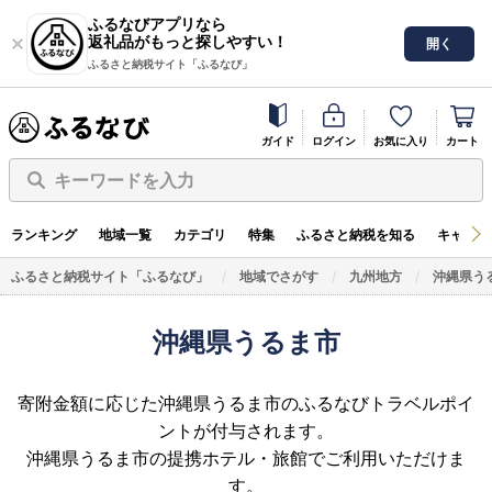
ふるなびアプリなら
返礼品がもっと探しやすい！
開く
ふるさと納税サイト「ふるなび」
ガイド
ログイン
お気に入り
カート
キーワードを入力
ランキング
地域一覧
カテゴリ
特集
ふるさと納税を知る
キャンペ
ふるさと納税サイト「ふるなび」
地域でさがす
九州地方
沖縄県う
沖縄県うるま市
寄附金額に応じた沖縄県うるま市のふるなびトラベルポイ
ントが付与されます。
沖縄県うるま市の提携ホテル・旅館でご利用いただけま
す。