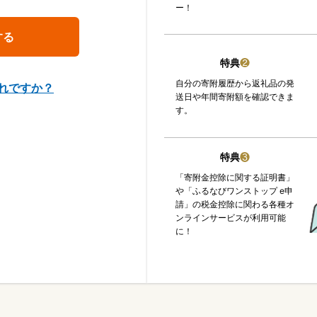
ー！
特典
❷
自分の寄附履歴から返礼品の発
れですか？
送日や年間寄附額を確認できま
す。
特典
❸
「寄附金控除に関する証明書」
や「ふるなびワンストップ e申
請」の税金控除に関わる各種オ
ンラインサービスが利用可能
に！