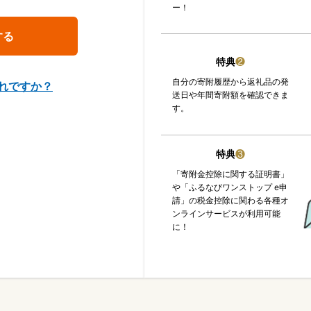
ー！
特典
❷
自分の寄附履歴から返礼品の発
れですか？
送日や年間寄附額を確認できま
す。
特典
❸
「寄附金控除に関する証明書」
や「ふるなびワンストップ e申
請」の税金控除に関わる各種オ
ンラインサービスが利用可能
に！