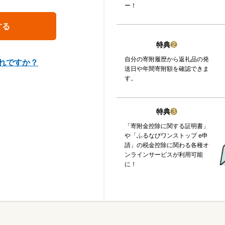
ー！
特典
❷
自分の寄附履歴から返礼品の発
れですか？
送日や年間寄附額を確認できま
す。
特典
❸
「寄附金控除に関する証明書」
や「ふるなびワンストップ e申
請」の税金控除に関わる各種オ
ンラインサービスが利用可能
に！