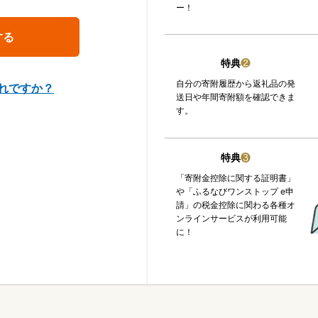
ー！
特典
❷
自分の寄附履歴から返礼品の発
れですか？
送日や年間寄附額を確認できま
す。
特典
❸
「寄附金控除に関する証明書」
や「ふるなびワンストップ e申
請」の税金控除に関わる各種オ
ンラインサービスが利用可能
に！