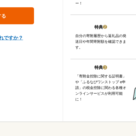
ー！
特典
❷
自分の寄附履歴から返礼品の発
れですか？
送日や年間寄附額を確認できま
す。
特典
❸
「寄附金控除に関する証明書」
や「ふるなびワンストップ e申
請」の税金控除に関わる各種オ
ンラインサービスが利用可能
に！