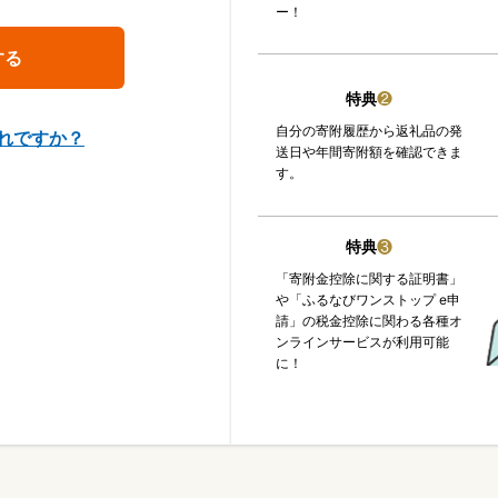
ー！
特典
❷
自分の寄附履歴から返礼品の発
れですか？
送日や年間寄附額を確認できま
す。
特典
❸
「寄附金控除に関する証明書」
や「ふるなびワンストップ e申
請」の税金控除に関わる各種オ
ンラインサービスが利用可能
に！