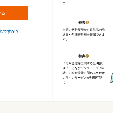
ー！
特典
❷
自分の寄附履歴から返礼品の発
れですか？
送日や年間寄附額を確認できま
す。
特典
❸
「寄附金控除に関する証明書」
や「ふるなびワンストップ e申
請」の税金控除に関わる各種オ
ンラインサービスが利用可能
に！