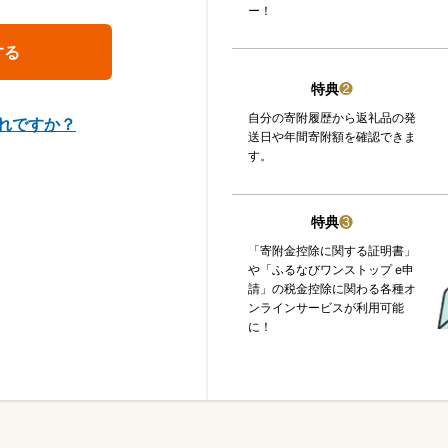
ー！
特典
❷
自分の寄附履歴から返礼品の発
れですか？
送日や年間寄附額を確認できま
す。
特典
❸
「寄附金控除に関する証明書」
や「ふるなびワンストップ e申
請」の税金控除に関わる各種オ
ンラインサービスが利用可能
に！