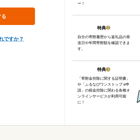
ー！
特典
❷
自分の寄附履歴から返礼品の発
れですか？
送日や年間寄附額を確認できま
す。
特典
❸
「寄附金控除に関する証明書」
や「ふるなびワンストップ e申
請」の税金控除に関わる各種オ
ンラインサービスが利用可能
に！