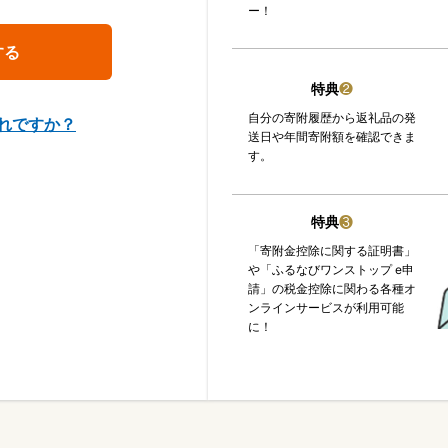
ー！
特典
❷
自分の寄附履歴から返礼品の発
れですか？
送日や年間寄附額を確認できま
す。
特典
❸
「寄附金控除に関する証明書」
や「ふるなびワンストップ e申
請」の税金控除に関わる各種オ
ンラインサービスが利用可能
に！