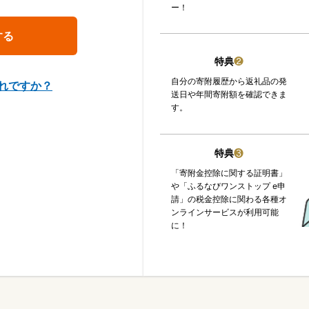
ー！
特典
❷
自分の寄附履歴から返礼品の発
れですか？
送日や年間寄附額を確認できま
す。
特典
❸
「寄附金控除に関する証明書」
や「ふるなびワンストップ e申
請」の税金控除に関わる各種オ
ンラインサービスが利用可能
に！