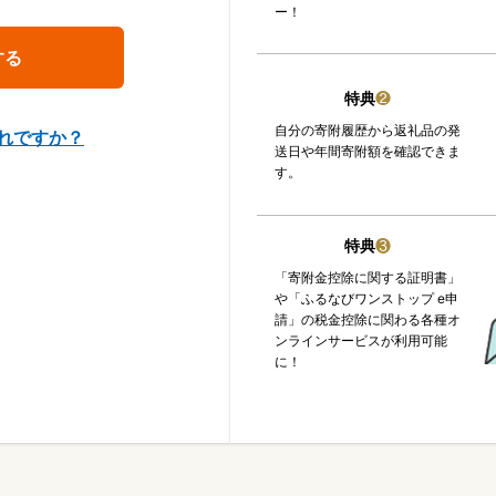
ー！
特典
❷
自分の寄附履歴から返礼品の発
れですか？
送日や年間寄附額を確認できま
す。
特典
❸
「寄附金控除に関する証明書」
や「ふるなびワンストップ e申
請」の税金控除に関わる各種オ
ンラインサービスが利用可能
に！