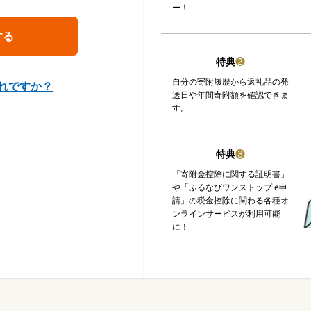
ー！
特典
❷
自分の寄附履歴から返礼品の発
れですか？
送日や年間寄附額を確認できま
す。
特典
❸
「寄附金控除に関する証明書」
や「ふるなびワンストップ e申
請」の税金控除に関わる各種オ
ンラインサービスが利用可能
に！