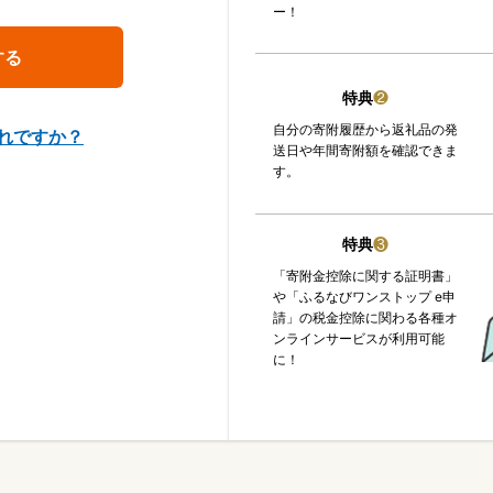
ー！
特典
❷
自分の寄附履歴から返礼品の発
れですか？
送日や年間寄附額を確認できま
す。
特典
❸
「寄附金控除に関する証明書」
や「ふるなびワンストップ e申
請」の税金控除に関わる各種オ
ンラインサービスが利用可能
に！