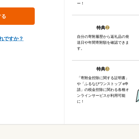
ー！
特典
❷
自分の寄附履歴から返礼品の発
れですか？
送日や年間寄附額を確認できま
す。
特典
❸
「寄附金控除に関する証明書」
や「ふるなびワンストップ e申
請」の税金控除に関わる各種オ
ンラインサービスが利用可能
に！