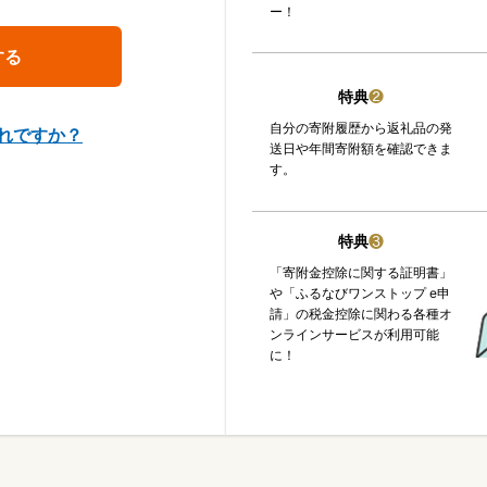
ー！
特典
❷
自分の寄附履歴から返礼品の発
れですか？
送日や年間寄附額を確認できま
す。
特典
❸
「寄附金控除に関する証明書」
や「ふるなびワンストップ e申
請」の税金控除に関わる各種オ
ンラインサービスが利用可能
に！