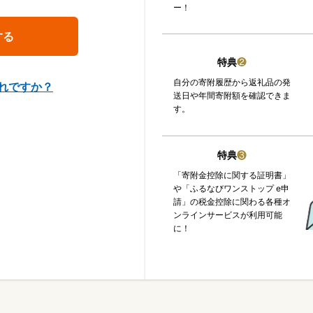
ー！
特典
❷
自分の寄附履歴から返礼品の発
れですか？
送日や年間寄附額を確認できま
す。
特典
❸
「寄附金控除に関する証明書」
や「ふるなびワンストップ e申
請」の税金控除に関わる各種オ
ンラインサービスが利用可能
に！