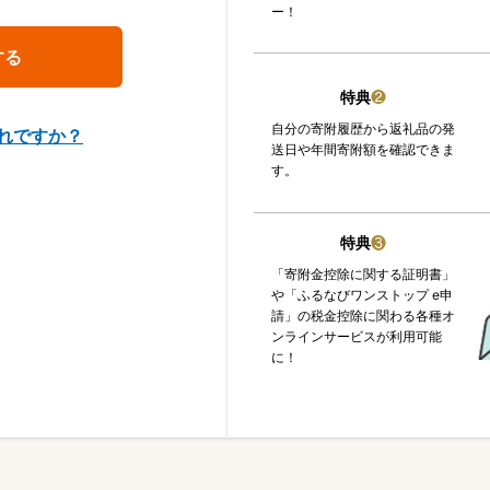
ー！
特典
❷
自分の寄附履歴から返礼品の発
れですか？
送日や年間寄附額を確認できま
す。
特典
❸
「寄附金控除に関する証明書」
や「ふるなびワンストップ e申
請」の税金控除に関わる各種オ
ンラインサービスが利用可能
に！