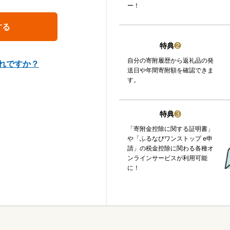
ー！
特典
❷
自分の寄附履歴から返礼品の発
れですか？
送日や年間寄附額を確認できま
す。
特典
❸
「寄附金控除に関する証明書」
や「ふるなびワンストップ e申
請」の税金控除に関わる各種オ
ンラインサービスが利用可能
に！