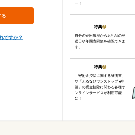
ー！
特典
❷
自分の寄附履歴から返礼品の発
れですか？
送日や年間寄附額を確認できま
す。
特典
❸
「寄附金控除に関する証明書」
や「ふるなびワンストップ e申
請」の税金控除に関わる各種オ
ンラインサービスが利用可能
に！