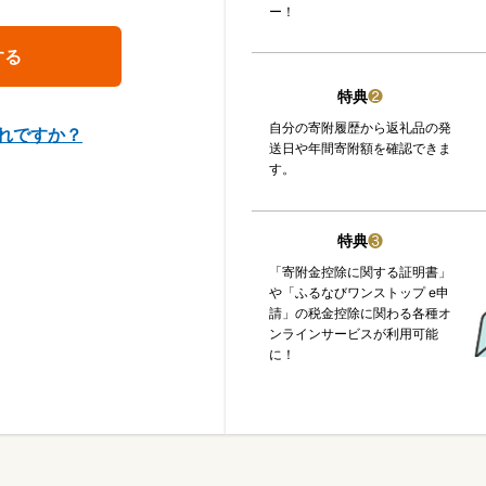
ー！
特典
❷
自分の寄附履歴から返礼品の発
れですか？
送日や年間寄附額を確認できま
す。
特典
❸
「寄附金控除に関する証明書」
や「ふるなびワンストップ e申
請」の税金控除に関わる各種オ
ンラインサービスが利用可能
に！