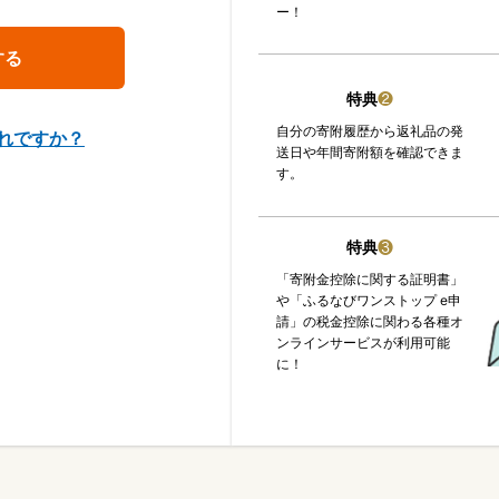
ー！
特典
❷
自分の寄附履歴から返礼品の発
れですか？
送日や年間寄附額を確認できま
す。
特典
❸
「寄附金控除に関する証明書」
や「ふるなびワンストップ e申
請」の税金控除に関わる各種オ
ンラインサービスが利用可能
に！