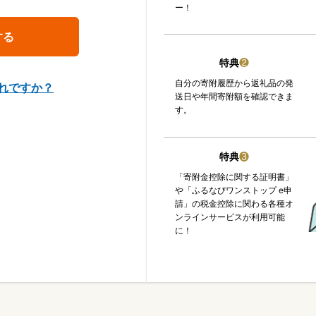
ー！
特典
❷
自分の寄附履歴から返礼品の発
れですか？
送日や年間寄附額を確認できま
す。
特典
❸
「寄附金控除に関する証明書」
や「ふるなびワンストップ e申
請」の税金控除に関わる各種オ
ンラインサービスが利用可能
に！