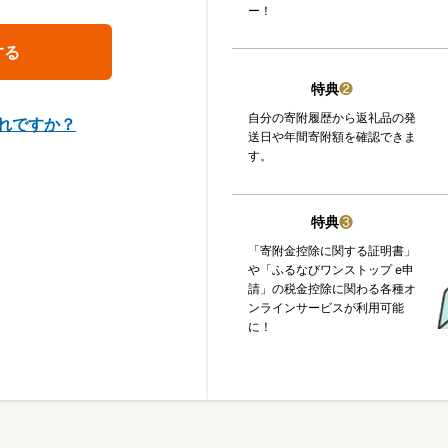
ー！
特典
❷
自分の寄附履歴から返礼品の発
れですか？
送日や年間寄附額を確認できま
す。
特典
❸
「寄附金控除に関する証明書」
や「ふるなびワンストップ e申
請」の税金控除に関わる各種オ
ンラインサービスが利用可能
に！