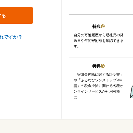
ー！
特典
❷
自分の寄附履歴から返礼品の発
れですか？
送日や年間寄附額を確認できま
す。
特典
❸
「寄附金控除に関する証明書」
や「ふるなびワンストップ e申
請」の税金控除に関わる各種オ
ンラインサービスが利用可能
に！