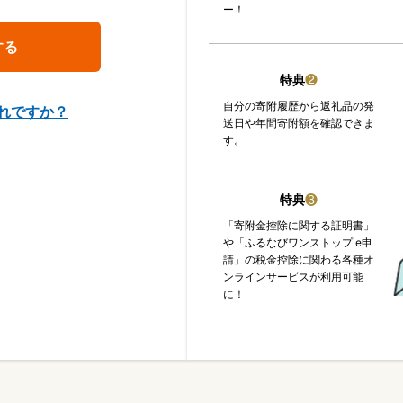
ー！
特典
❷
自分の寄附履歴から返礼品の発
れですか？
送日や年間寄附額を確認できま
す。
特典
❸
「寄附金控除に関する証明書」
や「ふるなびワンストップ e申
請」の税金控除に関わる各種オ
ンラインサービスが利用可能
に！